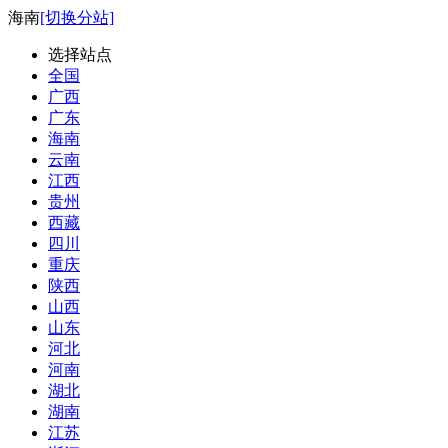
海南
[切换分站]
选择站点
全国
广西
广东
海南
云南
江西
贵州
西藏
四川
重庆
陕西
山西
山东
河北
河南
湖北
湖南
江苏