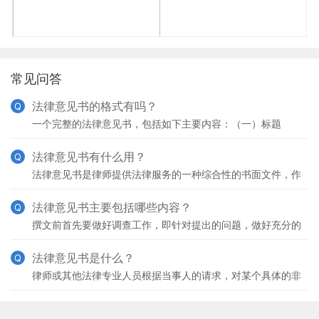
常见问答
法律意见书的格式有吗？
Q
一个完整的法律意见书，包括如下主要内容：（一）标题
（二）编号（三）目录（四）称呼（五）引言（六）前言前言
的功能是为正文做铺垫，一般包括如下内容：1、意见依据
法律意见书有什么用？
Q
2、
法律意见书是律师提供法律服务的一种综合性的书面文件，作
用：1、向咨询者提供法律依据、法律建议以及解决问题的方
案。2、律师以出具法律意见书的方式解答法律询问，应当
法律意见书主要包括哪些内容？
Q
撰文前首先要做好调查工作，即针对提出的问题，做好充分的
准备，包括寻找有关法律依据，参阅有关文件、规定、批件，
到实际部门进行实地调查、查询等。答复要准确，法律依据
法律意见书是什么？
Q
律师或其他法律专业人员根据当事人的请求，对某个具体的非
诉讼法律事务，以事务为依据，以法律为准绳，进行分析研究
后做出结论，并出具给当事人的书面意见。