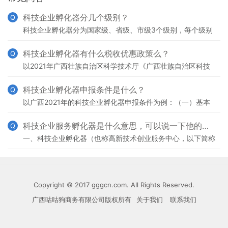
科技企业孵化器分几个级别？
Q
科技企业孵化器分为国家级、省级、市级3个级别，每个级别
能享受到政策优惠和资金奖励都是不一样的。
科技企业孵化器有什么税收优惠政策么？
Q
以2021年广西壮族自治区科学技术厅《广西壮族自治区科技
企业孵化器管理办法》为例：第十六条 科技企业孵化器按照
国家、自治区政策和文件规定享受相应优惠扶持政策。
科技企业孵化器申报条件是什么？
Q
以广西2021年的科技企业孵化器申报条件为例：（一）基本
要求。孵化器发展方向明确，具备完善的运营管理体系和孵化
服务机制，上一年度按要求报送真实完整的火炬统计调查
科技企业服务孵化器是什么意思，可以说一下他的概念么？
Q
一、科技企业孵化器（也称高新技术创业服务中心，以下简称
孵化器）是以促进科技成果转化、培养高新技术企业和企业家
为宗旨的科技创业服务载体。孵化器是国家创新体系的重要
Copyright © 2017 gggcn.com. All Rights Reserved.
广西咕咕狗商务有限公司版权所有
关于我们
联系我们